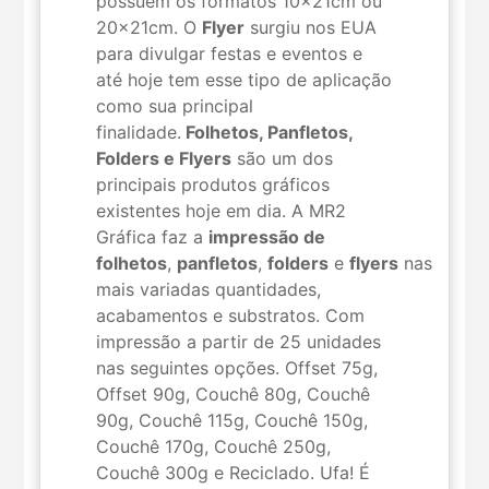
possuem os formatos 10x21cm ou
20x21cm. O
Flyer
surgiu nos EUA
para divulgar festas e eventos e
até hoje tem esse tipo de aplicação
como sua principal
finalidade.
Folhetos, Panfletos,
Folders e Flyers
são um dos
principais produtos gráficos
existentes hoje em dia. A MR2
Gráfica faz a
impressão de
folhetos
,
panfletos
,
folders
e
flyers
nas
mais variadas quantidades,
acabamentos e substratos. Com
impressão a partir de 25 unidades
nas seguintes opções. Offset 75g,
Offset 90g, Couchê 80g, Couchê
90g, Couchê 115g, Couchê 150g,
Couchê 170g, Couchê 250g,
Couchê 300g e Reciclado. Ufa! É