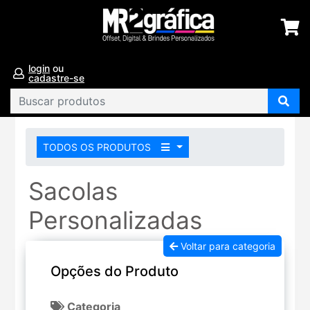
login
ou
cadastre-se
TODOS OS PRODUTOS
Sacolas
Personalizadas
Voltar para categoria
Opções do Produto
Categoria