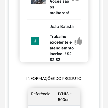
Vocês são
os
melhores!
João Batista
Trabalho
excelente e
atendiemnto
incrível!! S2
S2 S2
INFORMAÇÕES DO PRODUTO
Referência
fYNf8 -
500un