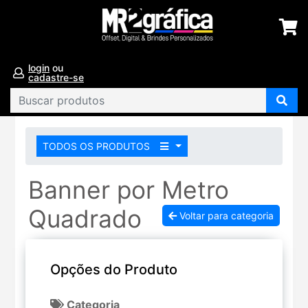
login
ou
cadastre-se
TODOS OS PRODUTOS
Banner por Metro
Quadrado
Voltar para categoria
Opções do Produto
Categoria